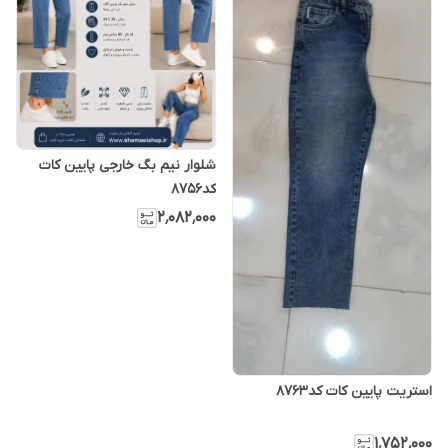
شلوار نیم بگ خارجی پایین کات
کد8756
۲٬۰۸۲٬۰۰۰
استریت پایین کات کد8763
۱٬۷۵۲٬۰۰۰