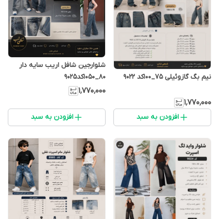
شلوارجین شافل اریب سایه دار
80_1050کد9025
نیم بگ گازوئیلی 75_100کد 9022
۱٬۷۷۰٬۰۰۰
۱٬۷۷۰٬۰۰۰
افزودن به سبد
افزودن به سبد