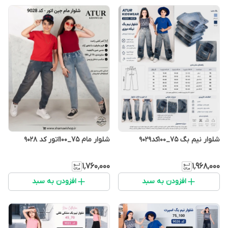
شلوار نیم بگ 75_100کد9029
شلوار مام 75_100اتور کد 9028
۱٬۷۶۰٬۰۰۰
۱٬۹۶۸٬۰۰۰
افزودن به سبد
افزودن به سبد