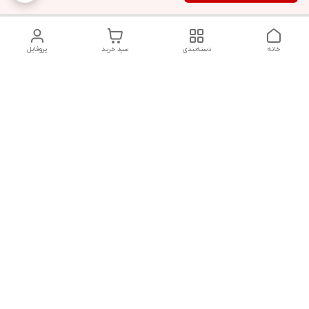
خانه
دسته‌بندی
سبد خرید
پروفایل
دسترسی سریع
تماس با ما
قوانین و مقررات
سیاست حریم خصوصی
درباره ما
شکایات
هفت روز هفته ، ۲۴ ساعت شبانه‌روز پاسخگوی شما هستیم
شماره تماس
09366252396