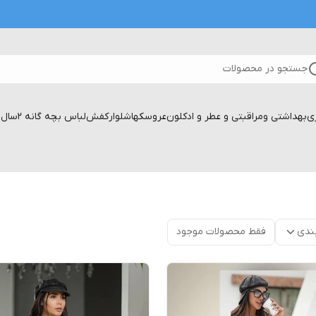
جستجو در محصولات
زی
بهداشتی ومراقبتی و عطر و ادکلون
عروسکها
شلوار
کفش
لباس بچه گانه 2سال تا۱۷سال
ندی
فقط محصولات موجود