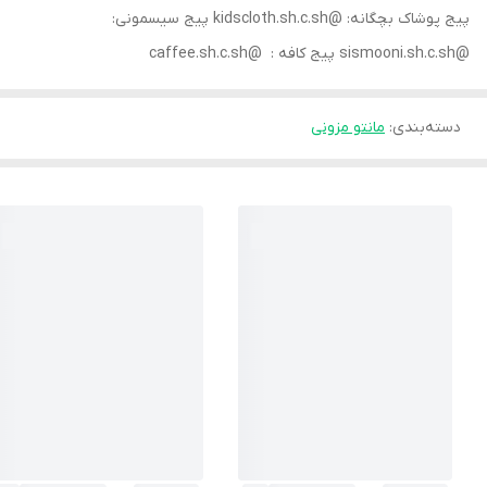
پیج پوشاک بچگانه: ‏@kidscloth.sh.c.sh پیج سیسمونی:
‏@sismooni.sh.c.sh پیج کافه : ‏ ‏@caffee.sh.c.sh
دسته‌بندی
:
مانتو مزونی