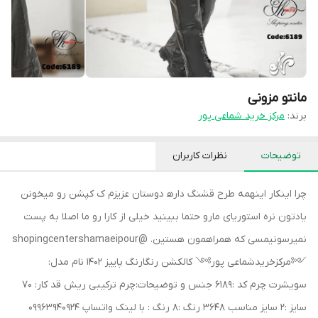
مانتو مزونی
برند:
مرکز خرید شماعی پور
توضیحات
نظرات کاربران
چرا اینکار اینهمه طرح قشنگ داره‍ دوستان عزیزم ک کپشن رو میخونن
یادتون نره استوریای مارو حتما ببینید خیلی از کارا رو ما اصلا به پست
نمیرسونیمسی که همراهمون هستین. @shopingcentershamaeipour
༺مرکزخریدشماعی پور༻ کالکشن رنگارنگ پاییز ۱۴۰۲ نام مدل:
سویشرت چرم کد :۶۱۸۹ جنس و توضیحات:چرم ترکیبی ریش قد کار: ۷۰
سایز :۲ سایز مناسب 3648 رنگ :۸ رنگ : با لینک واتساپ ‏09963940924