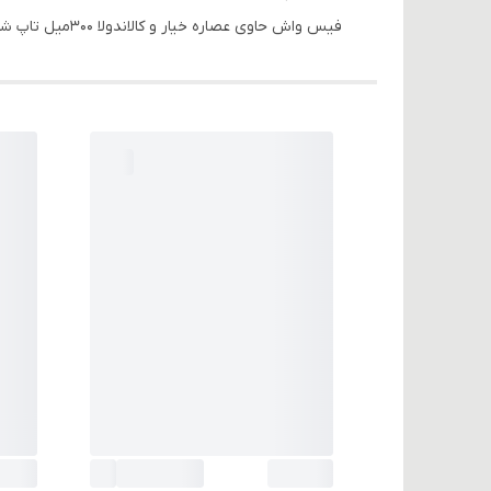
فیس واش حاوی عصاره خیار و کالاندولا 300میل تاپ شاپ مناسب پوست خشک و نرمال است.