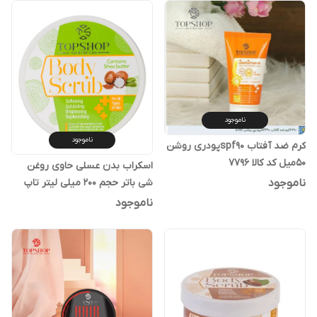
ناموجود
ناموجود
کرم ضد آفتاب spf90پودری روشن
۵۰میل کد کالا ۷۷۹۶
اسکراب بدن عسلی حاوی روغن
ناموجود
شی باتر حجم 200 میلی لیتر تاپ
شاپ کد کالا ۸۰۰۷
ناموجود