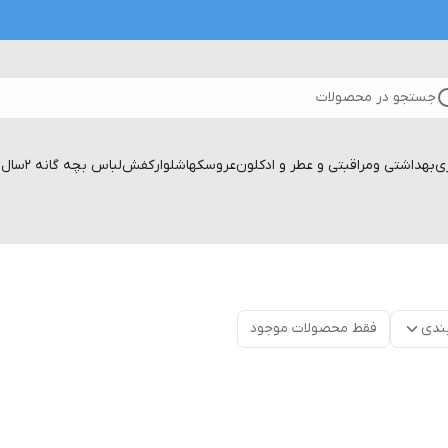
جستجو در محصولات
زی
بهداشتی ومراقبتی و عطر و ادکلون
عروسکها
شلوار
کفش
لباس بچه گانه 2سال تا۱۷سال
ندی
فقط محصولات موجود