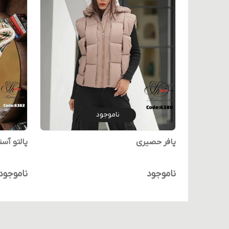
ناموجود
پافر حصیری
پالتو آس
ناموجود
ناموجود