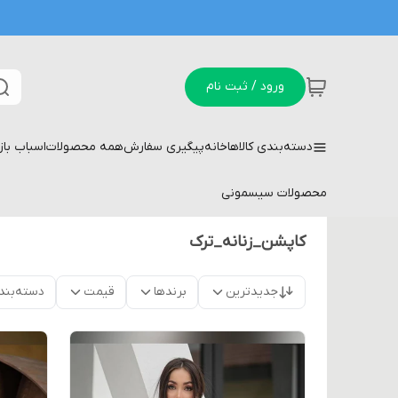
ورود / ثبت نام
دسته‌بندی کالاها
خانه
پیگیری سفارش
همه محصولات
اسباب با
محصولات سیسمونی
کاپشن_زنانه_ترک
جدیدترین
برندها
قیمت
دسته‌بند