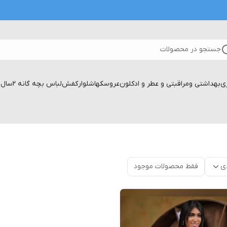
جستجو در محصولات
زی
بهداشتی ومراقبتی و عطر و ادکلون
عروسکها
شلوار
کفش
لباس بچه گانه 2سال تا۱۷سال
ی
فقط محصولات موجود