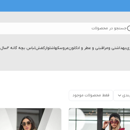
جستجو در محصولات
زی
بهداشتی ومراقبتی و عطر و ادکلون
عروسکها
شلوار
کفش
لباس بچه گانه 2سال تا۱۷سال
ندی
فقط محصولات موجود