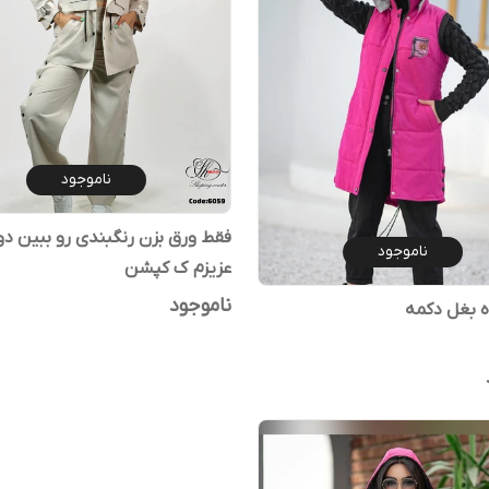
ناموجود
فقط ورق بزن رنگبندی رو ببین د
ناموجود
عزیزم ک کپشن
ناموجود
اه بغل دکمه