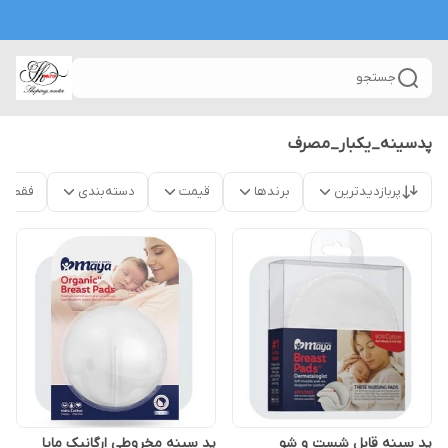
جستجو
پدسینه_یکبار_مصرف
پربازدیدترین
برندها
قیمت
دسته‌بندی
فقط م
پد سینه قابل شست و شو
پد سینه مخروطی ارگانیک مایا