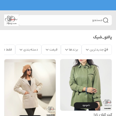
جستجو
پالتو_شیک
جدیدترین
برندها
قیمت
دسته‌بندی
فقط محص
ناموجود
کت کتان زارا