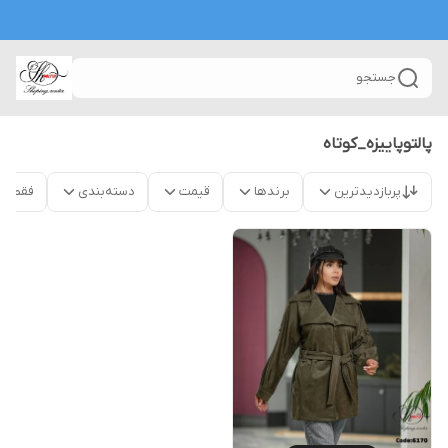
جستجو
پالتوپاییزه_کوتاه
پربازدیدترین
برندها
قیمت
دسته‌بندی
فقط م