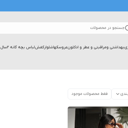
جستجو در محصولات
زی
بهداشتی ومراقبتی و عطر و ادکلون
عروسکها
شلوار
کفش
لباس بچه گانه 2سال تا۱۷سال
ندی
فقط محصولات موجود