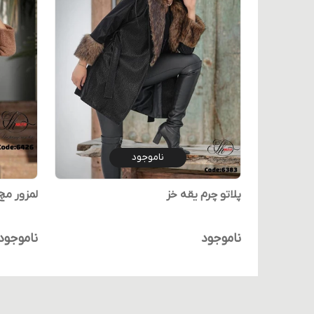
ناموجود
پلاتو چرم یقه خز
لمزور مچ چ
ناموجود
ناموجود