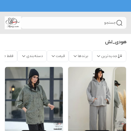
جستجو
هودی_لش
جدیدترین
برندها
قیمت
دسته‌بندی
فقط محص