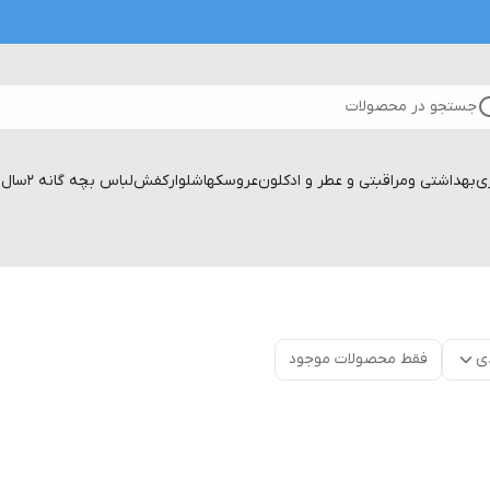
جستجو در محصولات
زی
بهداشتی ومراقبتی و عطر و ادکلون
عروسکها
شلوار
کفش
لباس بچه گانه 2سال تا۱۷سال
ی
فقط محصولات موجود