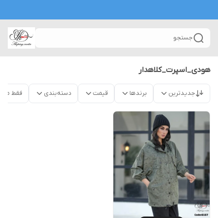
جستجو
هودی_اسپرت_کلاهدار
جدیدترین
برندها
قیمت
دسته‌بندی
فقط محص