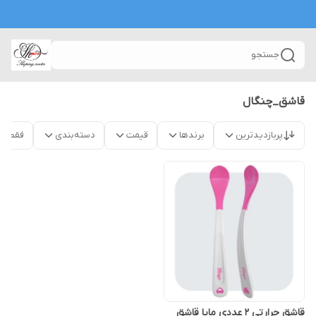
جستجو
قاشق_چنگال
پربازدیدترین
برندها
قیمت
دسته‌بندی
فقط م
قاشق حرارتی ۲ عددی مایا قاشق