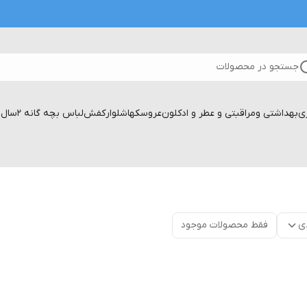
جستجو در محصولات
زی
بهداشتی ومراقبتی و عطر و ادکلون
عروسکها
شلوار
کفش
لباس بچه گانه 2سال تا۱۷سال
ی
فقط محصولات موجود