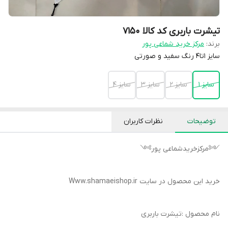
تیشرت باربری کد کالا ۷۱۵۰
برند:
مرکز خرید شماعی پور
سایز ۱تا۴ رنگ سفید و صورتی
سایز ۱
سایز ۲
سایز ۳
سایز ۴
توضیحات
نظرات کاربران
༺مرکزخریدشماعی پور༻
خرید این محصول در سایت Www.shamaeishop.ir
نام محصول :تیشرت باربری