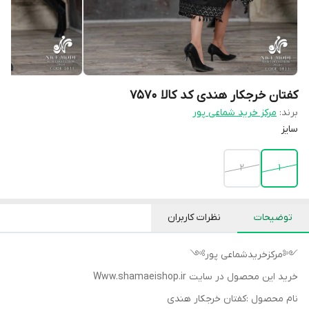
کفتان خرجکار هندی کد کالا ۷۵۷۰
برند:
مرکز خرید شماعی پور
سایز
۲
۱
توضیحات
نظرات کاربران
༺مرکزخریدشماعی پور༻
خرید این محصول در سایت Www.shamaeishop.ir
نام محصول :کفتان خرجکار هندی