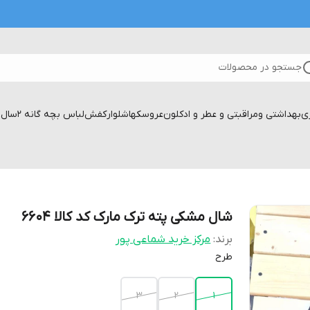
جستجو در محصولات
زی
بهداشتی ومراقبتی و عطر و ادکلون
عروسکها
شلوار
کفش
لباس بچه گانه 2سال تا۱۷سال
شال مشکی پته ترک مارک کد کالا ۶۶۰۴
برند:
مرکز خرید شماعی پور
طرح
۳
۲
۱