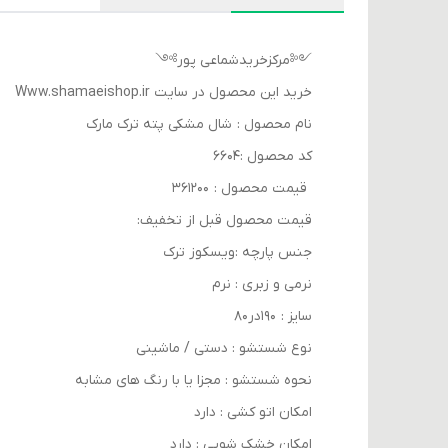
༺مرکزخریدشماعی پور༻
خرید این محصول در سایت Www.shamaeishop.ir
نام محصول : شال مشکی پته ترک مارک
کد محصول :۶۶۰۴
قیمت محصول : ۳۶۱۲۰۰
قیمت محصول قبل از تخفیف:
جنس پارچه :ویسکوز ترک
نرمی و زبری : نرم
سایز : ۱۹۰در۸۰
نوع شستشو : دستی / ماشینی
نحوه شستشو : مجزا یا با رنگ های مشابه
امکان اتو کشی : دارد
امکان خشک‌ شویی : دارد