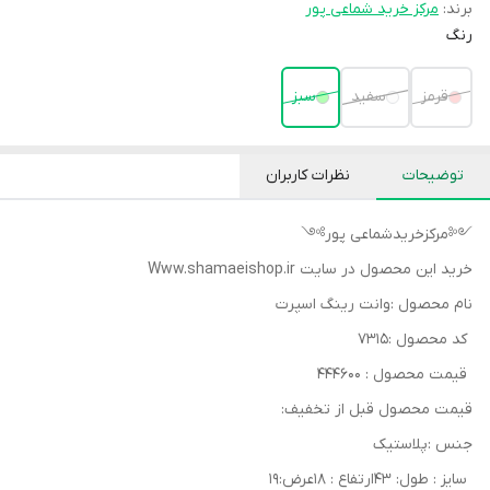
برند:
مرکز خرید شماعی پور
رنگ
قرمز
سفید
سبز
توضیحات
نظرات کاربران
༺مرکزخریدشماعی پور༻
خرید این محصول در سایت Www.shamaeishop.ir
نام محصول :وانت رینگ اسپرت
کد محصول :۷۳۱۵
قیمت محصول : ۴۴۴۶۰۰
قیمت محصول قبل از تخفیف:
جنس :پلاستیک
سایز : طول: ۴۳ارتفاع : ۱۸عرض:۱۹