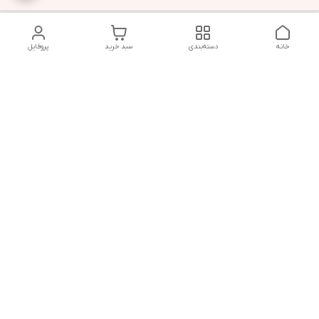
خانه
دسته‌بندی
سبد خرید
پروفایل
دسترسی سریع
تماس با ما
قوانین و مقررات
سیاست حریم خصوصی
درباره ما
شکایات
هفت روز هفته ، ۲۴ ساعت شبانه‌روز پاسخگوی شما هستیم
شماره تماس
09366252396