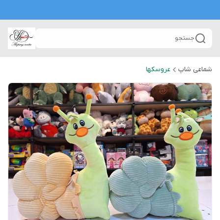
جستجو
شماعی شاپ
عروسکها