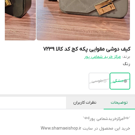
کیف دوشی مقوایی پکه کج کد کالا ۷۲۳۹
برند:
مرکز خرید شماعی پور
رنگ
مشکی
طوسی
توضیحات
نظرات کاربران
༺مرکزخریدشماعی پور༻
خرید این محصول در سایت Www.shamaeishop.ir