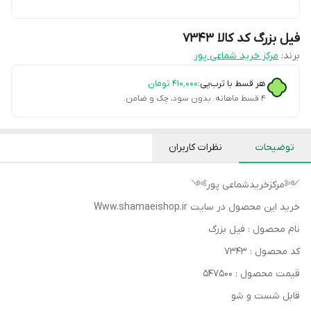
فیل بزرگ کد کالا ۷۳۴۳
برند:
مرکز خرید شماعی پور
هر قسط با ترب‌پی:
۴۱۰٬۰۰۰
تومان
۴ قسط ماهانه. بدون سود، چک و ضامن.
توضیحات
نظرات کاربران
༺مرکزخریدشماعی پور༻
خرید این محصول در سایت Www.shamaeishop.ir
نام محصول : فیل بزرگ
کد محصول : ۷۳۴۳
قیمت محصول : ۵۴۷۵۰۰
قابل شست و شو