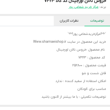
خروس نالان اورجینال کد کالا ۷۳۲۳
برند:
مرکز خرید شماعی پور
توضیحات
نظرات کاربران
༺مرکزخریدشماعی پور༻
خرید این محصول در سایت Www.shamaeishop.ir
نام محصول :خروس نالان اورجینال
کد محصول : ۷۳۲۳
قیمت محصول : ۲۵۲۸۰۰
قابل شست و شو
امکان استفاده از سفید کننده : ندارد
مناسب برای :کودکان
توضیحات تکمیلی : با ما بیشتر از اکنون باشید