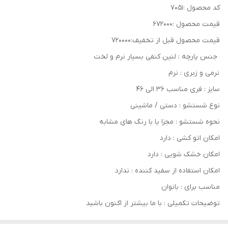
کد محصول :7051
قیمت محصول :672000
قیمت محصول قبل از تخفیف:720000
جنس پارچه : لنین کنفی بسیار نرم و لخت
نرمی و زبری : نرم
سایز : فری مناسب 36 الی 46
نوع شستشو : دستی / ماشینی
نحوه شستشو : مجزا یا با رنگ های مشابه
امکان اتو کشی : دارد
امکان خشک‌ شویی : دارد
امکان استفاده از سفید کننده : ندارد
مناسب برای : بانوان
توضیحات تکمیلی : با ما بیشتر از اکنون باشید