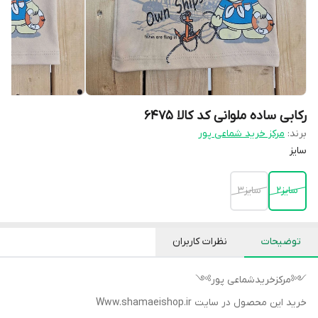
رکابی ساده ملوانی کد کالا ۶۴۷۵
برند:
مرکز خرید شماعی پور
سایز
سایز۲
سایز۳
توضیحات
نظرات کاربران
༺مرکزخریدشماعی پور༻
خرید این محصول در سایت Www.shamaeishop.ir