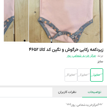
زیردکمه رکابی خرگوش و نگین کد کالا ۴۶۵۲
برند:
مرکز خرید شماعی پور
سایز
سایز۱
سایز۲
سایز۳
توضیحات
نظرات کاربران
༺مرکزخریدشماعی پور༻