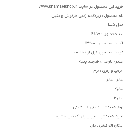
خرید این محصول در سایت Www.shamaeishop.ir
نام محصول : زیردکمه رکابی خرگوش و نگین
مدل :کسا
کد محصول : ۴۶۵۵
قیمت محصول : ۱۳۲۰۰۰
قیمت محصول قبل از تخفیف:
جنس پارچه :۱۰۰درصد پنبه
نرمی و زبری : نرم
سایز : سایز۱
سایز۲
سایز۳
نوع شستشو : دستی / ماشینی
نحوه شستشو : مجزا یا با رنگ های مشابه
امکان اتو کشی : دارد