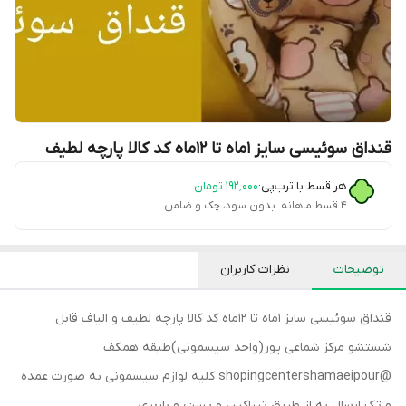
قنداق سوئیسی سایز ۱ماه تا ۱۲ماه کد کالا پارچه لطیف
هر قسط با ترب‌پی:
۱۹۲٬۰۰۰
تومان
۴ قسط ماهانه. بدون سود، چک و ضامن.
توضیحات
نظرات کاربران
قنداق سوئیسی سایز ۱ماه تا ۱۲ماه کد کالا پارچه لطیف و الیاف قابل
شستشو مرکز شماعی پور(واحد سیسمونی)طبقه همکف
@shopingcentershamaeipour کلیه لوازم سیسمونی به صورت عمده
و تک ارسال به از طریق تیپاکس و پست و باربری