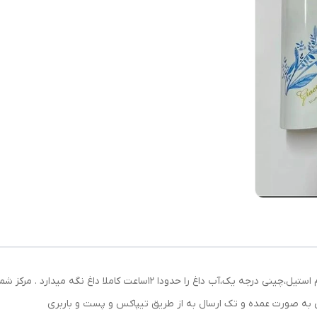
فلاکس نوزادی ۵۰۰میلی سایز ۱ماه تا ۳سال کد کالا .. تمام استیل،چینی درجه یک،آب 