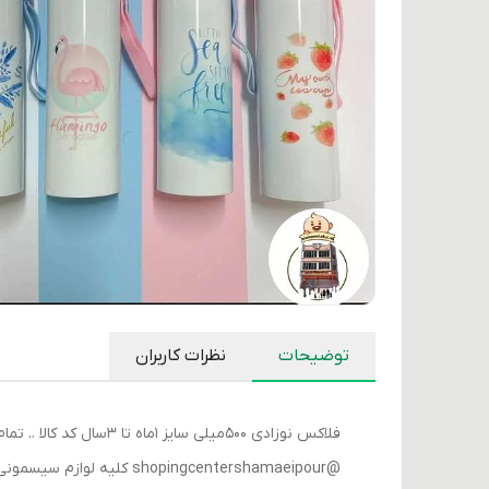
توضیحات
نظرات کاربران
@shopingcentershamaeipour کلیه لوازم سیسمونی به صورت عمده و تک ارسال به از طریق تیپاکس و پست و باربری