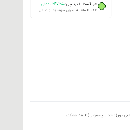
هر قسط با ترب‌پی:
۲۴۷٬۲۵۰
تومان
۴ قسط ماهانه. بدون سود، چک و ضامن.
داغ را حدودا ۱۲ساعت کاملا داغ نگه میدارد . مرکز شماعی پور(واحد سیسمونی)طبقه همکف