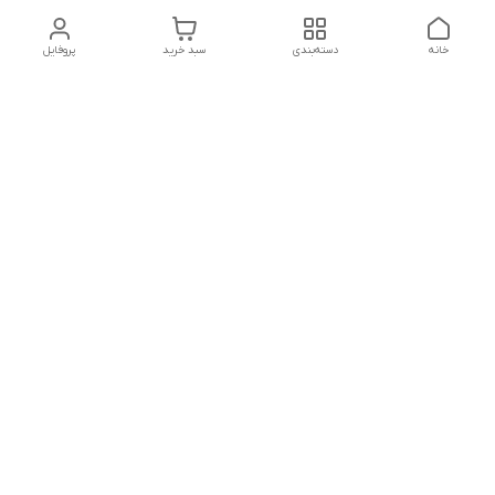
خانه
دسته‌بندی
سبد خرید
پروفایل
دسترسی سریع
تماس با ما
قوانین و مقررات
سیاست حریم خصوصی
درباره ما
شکایات
هفت روز هفته ، ۲۴ ساعت شبانه‌روز پاسخگوی شما هستیم
شماره تماس
09366252396
آدرس ایمیل
H.shamaei10@gmail.com