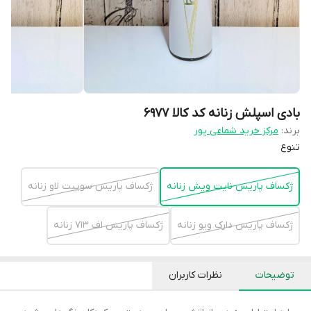
بادی اسپلش زنانه کد کالا ۶۹۷۷
برند:
مرکز خرید شماعی پور
تنوع
ژکساف پاریس نایت ویش زنانه
ژکساف پاریس سوییت لاو زنانه
ژکساف پاریس دارک ویو زنانه
ژکساف پاریس اف ۷۱۳ زنانه
توضیحات
نظرات کاربران