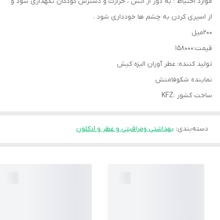
موارد احتیاط : به دور از اتش ، حرارت و دسترس کودکان نگهداری شود و
از اسپری کردن به چشم ها خودداری شود .
200میل
قیمت:158000
تولید کننده: عطر آوران الیزه کیش
نماینده شکوفامنش
ساخت کشور :KFZ
دسته‌بندی
:
بهداشتی ومراقبتی و عطر و ادکلون