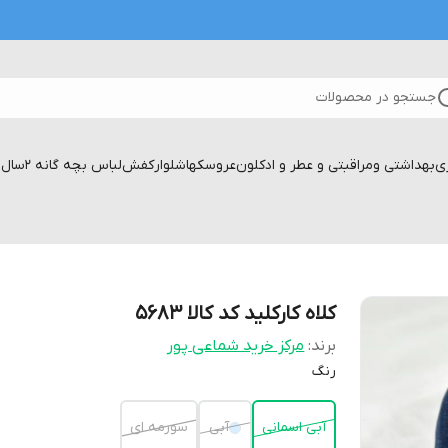
جستجو در محصولات
زی
بهداشتی ومراقبتی و عطر و ادکلون
عروسکها
شلوار
کفش
لباس بچه گانه 2سال تا۱۷سال
کلاه کارکلید کد کالا ۵۶۸۳
برند:
مرکز خرید شماعی پور
رنگ
آبی اسمانی
آبی
سورمه ای