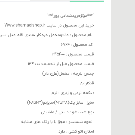
༺مرکزخریدشماعی پور༻
خرید این محصول در سایت Www.shamaeishop.ir
نام محصول : مانتومخمل خرجکار هندی لاله مدل :سپی
کد محصول : ۶۷۶۴
قیمت محصول : ۱۲۴۵۴۰۰
قیمت محصول قبل از تخفیف: ۱۳۴۱۰۰۰
جنس پارچه : مخمل(غزن دار)
قدکار:۸۰
: دکمه نرمی و زبری : نرم
سایز : سایز یک(۳۸تا۴۲)سایزدو(۴۳تا۴۸)
نوع شستشو : دستی / ماشینی
نحوه شستشو : مجزا یا با رنگ های مشابه
امکان اتو کشی : دارد