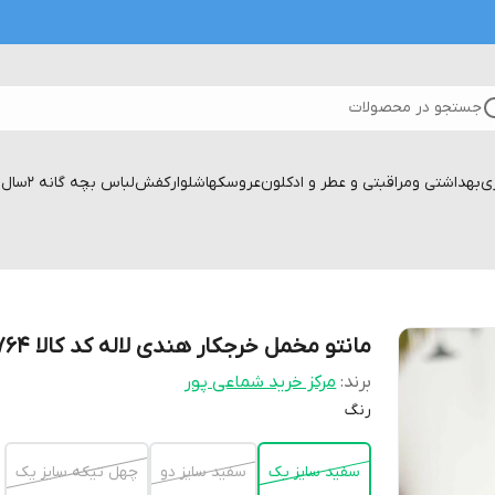
جستجو در محصولات
زی
بهداشتی ومراقبتی و عطر و ادکلون
عروسکها
شلوار
کفش
لباس بچه گانه 2سال تا۱۷سال
مانتو مخمل خرجکار هندی لاله کد کالا ۶۷۶۴
برند:
مرکز خرید شماعی پور
رنگ
سفید سایز یک
سفید سایز دو
چهل تیکه سایز یک