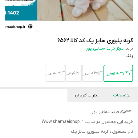
گربه پلیوری سایز یک کد کالا ۶۵۶۲
برند:
مرکز خرید شماعی پور
رنگ
راه راه طوسی
طوسی
کرم
سفید
توضیحات
نظرات کاربران
༺مرکزخریدشماعی پور
خرید این محصول در سایت Www.shamaeishop.ir
نام محصول : گربه پیلوری سایز یک