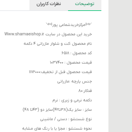
توضیحات
نظرات کاربران
༺مرکزخریدشماعی پور༻
خرید این محصول در سایت Www.shamaeishop.ir
نام محصول :کت و شلوار مازراتی ۴ دکمه
کد محصول : ۶۵۱۸
قیمت محصول : ۱۰۳۷۴۰۰
قیمت محصول قبل از تخفیف:۱۱۷۲۰۰۰
جنس پارچه :مازراتی
قدکار:۸۰
دکمه نرمی و زبری : نرم
سایز : سایز یک(۳۸تا۴۲)سایز دو (۴۳تا ۴۸)
نوع شستشو : دستی / ماشینی
نحوه شستشو : مجزا یا با رنگ های مشابه