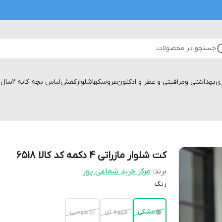
جستجو در محصولات
زی
بهداشتی ومراقبتی و عطر و ادکلون
عروسکها
شلوار
کفش
لباس بچه گانه 2سال تا۱۷سال
کت شلوار مازراتی ۴ دکمه کد کالا ۶۵۱۸
برند:
مرکز خرید شماعی پور
رنگ
مشکی
قهوه ای
طوسی