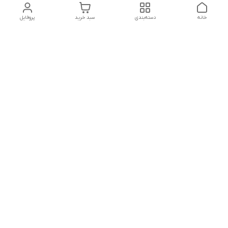
خانه
دسته‌بندی
سبد خرید
پروفایل
دسترسی سریع
تماس با ما
قوانین و مقررات
سیاست حریم خصوصی
درباره ما
شکایات
هفت روز هفته ، ۲۴ ساعت شبانه‌روز پاسخگوی شما هستیم
شماره تماس
09366252396
آدرس ایمیل
H.shamaei10@gmail.com