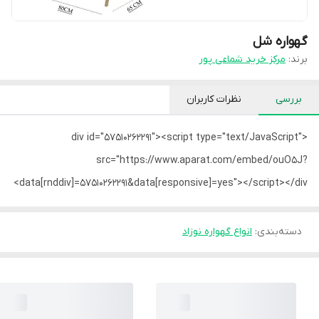
گهواره شل
برند:
مرکز خرید شماعی پور
بررسی
نظرات کاربران
<div id="57510262291"><script type="text/JavaScript"
src="https://www.aparat.com/embed/ouO5J?
data[rnddiv]=57510262291&data[responsive]=yes"></script></div>
دسته‌بندی
:
انواع گهواره نوزاد