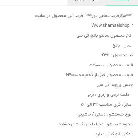
༺مرکزخریدشماعی پور༻ خرید این محصول در سایت
Www.shamaeishop.ir
نام محصول :مانتو پانچ تی سی
مدل : پانچ
کد محصول : ۴۳۲۱
قیمت محصول :۵۰۰۰۰۰ت
قیمت محصول قبل از تخفیف: ۶۲۹۸۰۰
جنس پارچه :تی سی
: دکمه نرمی و زبری : نرم
سایز : فری مناسب 36 الی 52
نوع شستشو : دستی / ماشینی
نحوه شستشو : مجزا یا با رنگ های مشابه
امکان اتو کشی : دارد