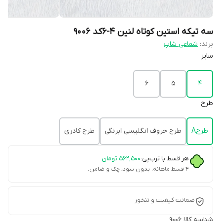
سه تیکه استین کوتاه لنین 4-6کد 9006
برند:
شماعی شاپ
سایز
6
5
4
طرح
طرحA
طرح حروف انگلیسی ابرنگی
طرح کادری
هر قسط با ترب‌پی:
۵۶۲٬۵۰۰
تومان
۴ قسط ماهانه. بدون سود، چک و ضامن.
ضمانت کیفیت و تنخور
شناسه کالا
9006