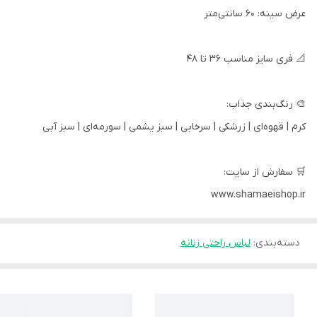
عرض سینه: 60 سانتی‌متر
📐 فری سایز مناسب 36 تا 48
🎨 رنگ‌بندی جذاب:
کرم | قهوه‌ای | زرشکی | سرخابی | سبز یشمی | سورمه‌ای | سبز آبی
🛒 سفارش از سایت:
www.shamaeishop.ir
دسته‌بندی
:
لباس راحتی زنانه