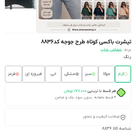
تیشرت باکسی کوتاه طرح جوجه کد8836
برند:
شماعی شاپ
رنگ
کرم
موکا
سبز
مشکی
ابی
فیروزه ای
قرمز
هر قسط با ترب‌پی:
۱۷۷٬۰۰۰
تومان
۴ قسط ماهانه. بدون سود، چک و ضامن.
ضمانت کیفیت و تنخور
شناسه کالا
8836