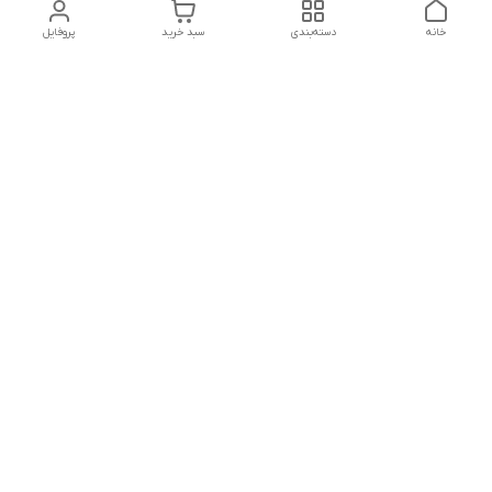
خانه
دسته‌بندی
سبد خرید
پروفایل
دسترسی سریع
تماس با ما
قوانین و مقررات
سیاست حریم خصوصی
درباره ما
شکایات
هفت روز هفته ، ۲۴ ساعت شبانه‌روز پاسخگوی شما هستیم
شماره تماس
09366252396
آدرس ایمیل
H.shamaei10@gmail.com