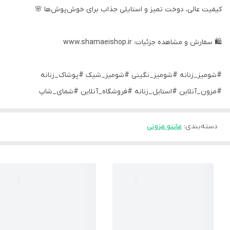
کیفیت عالی، دوخت تمیز و استایلی جذاب برای خوش‌پوش‌ها 🌸
🛍 سفارش و مشاهده جزئیات: www.shamaeishop.ir
#شومیز_زنانه #شومیز_نگینی #شومیز_شیک #پوشاک_زنانه
#مزون_آنلاین #استایل_زنانه #فروشگاه_آنلاین #شمای_شاپ
دسته‌بندی
:
مانتو مزونی