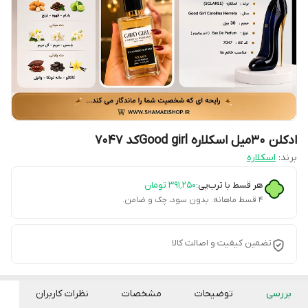
ادکلن 30میل اسکلاره Good girlکد 7047
برند:
اسکلاره
هر قسط با ترب‌پی:
۳۹۱٬۲۵۰
تومان
۴ قسط ماهانه. بدون سود، چک و ضامن.
تضمین کیفیت و اصالت کالا
بررسی
توضیحات
مشخصات
نظرات کاربران