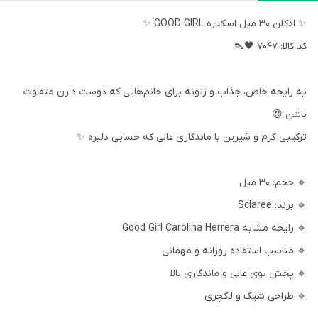
✨ ادکلن 30 میل اسکلاره GOOD GIRL ✨
کد کالا: 7047 🖤👠
یه رایحه خاص، جذاب و زنونه برای خانم‌هایی که دوست دارن متفاوت
باشن 😍
ترکیبی گرم و شیرین با ماندگاری عالی که حسابی دلبره ✨
🔹 حجم: 30 میل
🔹 برند: Sclaree
🔹 رایحه مشابه Good Girl Carolina Herrera
🔹 مناسب استفاده روزانه و مهمانی
🔹 پخش بوی عالی و ماندگاری بالا
🔹 طراحی شیک و لاکچری