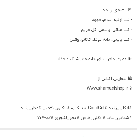
🌸 نت‌های رایحه:
▫️ نت اولیه: بادام، قهوه
▫️ نت میانی: یاسمن، گل مریم
▫️ نت پایانی: دانه تونکا، کاکائو، وانیل
💫 عطری خاص برای خانم‌های شیک و جذاب
🛍 سفارش آنلاین از:
🌐 Www.shamaeishop.ir
#ادکلن_زنانه #GoodGirl #اسکلاره #ادکلن_30میل #عطر_زنانه
#شماعی_شاپ #ادکلن_خاص #عطر_لاکچری #کد7047