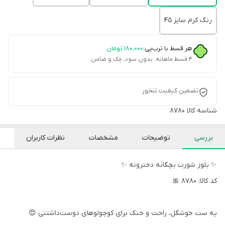
رنگ کرم سایز 45
هر قسط با ترب‌پی:
۱۸۰٬۰۰۰
تومان
۴ قسط ماهانه. بدون سود، چک و ضامن.
تضمین کیفیت تنخور
شناسه کالا
8780
بررسی
توضیحات
مشخصات
نظرات کاربران
✨ بلوز شورت بچگانه دخترونه ✨
کد کالا: 8780 🎀
یه ست خوشگل، راحت و خنک برای کوچولوهای دوست‌داشتنی 😍