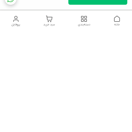
خانه
دسته‌بندی
سبد خرید
پروفایل
دسترسی سریع
تماس با ما
قوانین و مقررات
سیاست حریم خصوصی
درباره ما
شکایات
هفت روز هفته ، ۲۴ ساعت شبانه‌روز پاسخگوی شما هستیم