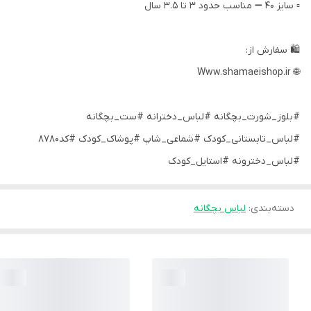
▫️ سایز 40 ➖ مناسب حدود ۳ تا ۳.۵ سال
🛍 سفارش از:
🌐 Www.shamaeishop.ir
#بلوز_شورت_بچگانه #لباس_دخترانه #ست_بچگانه
#لباس_تابستانی_کودک #شماعی_شاپ #پوشاک_کودک #کد8780
#لباس_دخترونه #استایل_کودک
دسته‌بندی
:
لباس بچگانه