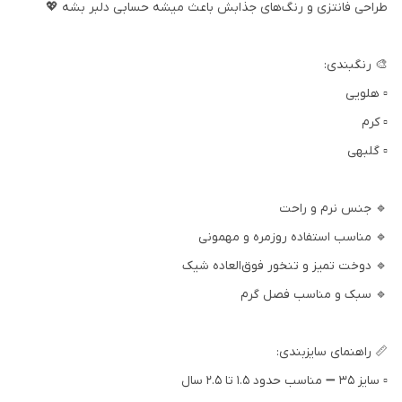
طراحی فانتزی و رنگ‌های جذابش باعث میشه حسابی دلبر بشه 💖
🎨 رنگبندی:
▫️ هلویی
▫️ کرم
▫️ گلبهی
🔹 جنس نرم و راحت
🔹 مناسب استفاده روزمره و مهمونی
🔹 دوخت تمیز و تنخور فوق‌العاده شیک
🔹 سبک و مناسب فصل گرم
📏 راهنمای سایزبندی:
▫️ سایز 35 ➖ مناسب حدود ۱.۵ تا ۲.۵ سال