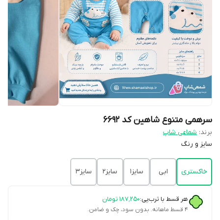
سرهمی متنوع شاهین کد 6692
برند:
شماعی شاپ
سایز و رنگ
خاکستری
ابی
سایز1
سایز2
سایز3
هر قسط با ترب‌پی:
۱۸۷٬۲۵۰
تومان
۴ قسط ماهانه. بدون سود، چک و ضامن.