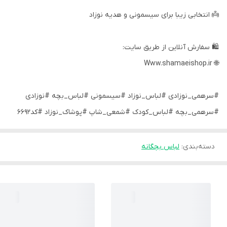
👼 انتخابی زیبا برای سیسمونی و هدیه نوزاد
🛍 سفارش آنلاین از طریق سایت:
🌐 Www.shamaeishop.ir
#سرهمی_نوزادی #لباس_نوزاد #سیسمونی #لباس_بچه #نوزادی
#سرهمی_بچه #لباس_کودک #شمعی_شاپ #پوشاک_نوزاد #کد6692
دسته‌بندی
:
لباس بچگانه