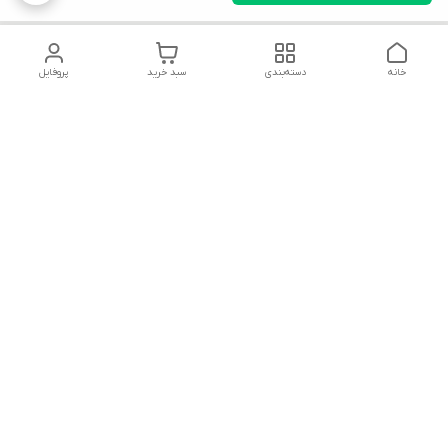
خانه
دسته‌بندی
سبد خرید
پروفایل
دسترسی سریع
تماس با ما
قوانین و مقررات
سیاست حریم خصوصی
درباره ما
شکایات
هفت روز هفته ، ۲۴ ساعت شبانه‌روز پاسخگوی شما هستیم
شماره تماس
09366252396