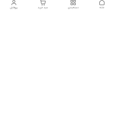
خانه
دسته‌بندی
سبد خرید
پروفایل
دسترسی سریع
تماس با ما
قوانین و مقررات
سیاست حریم خصوصی
درباره ما
شکایات
هفت روز هفته ، ۲۴ ساعت شبانه‌روز پاسخگوی شما هستیم
شماره تماس
09366252396
آدرس ایمیل
H.shamaei10@gmail.com