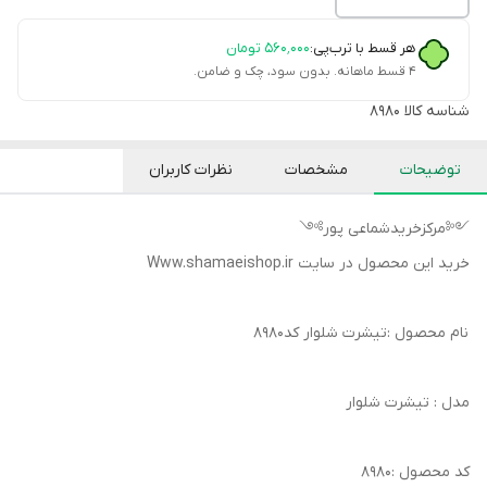
هر قسط با ترب‌پی:
۵۶۰٬۰۰۰
تومان
۴ قسط ماهانه. بدون سود، چک و ضامن.
شناسه کالا
8980
توضیحات
مشخصات
نظرات کاربران
༺مرکزخریدشماعی پور༻
خرید این محصول در سایت Www.shamaeishop.ir
نام محصول :تیشرت شلوار کد8980
مدل : تیشرت شلوار
کد محصول :8980