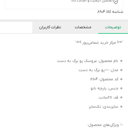
تضمین کیفیت و اصالت کالا
شناسه کالا
۸۹۰۴
توضیحات
مشخصات
نظرات کاربران
༺ مرکز خرید شماعی‌پور ༻
🔹 نام محصول: عروسک پو برگ به دست
🔹 مدل: —پو برگ به دست
🔹 کد محصول: ۸۹۰۴
🔹 جنس: پارچه نانو
🔹 قد: 28سانت
🔹 سایزبندی: تک‌سایز
✨ ویژگی‌های محصول: