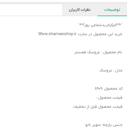
توضیحات
نظرات کاربران
༺مرکزخریدشماعی پور༻
خرید این محصول در سایت Www.shamaeishop.ir
نام محصول : عروسک همستر
مدل : عروسک
کد محصول :8909
قیمت محصول :
قیمت محصول قبل از تخفیف:
جنس پارچه :سوپر نانو