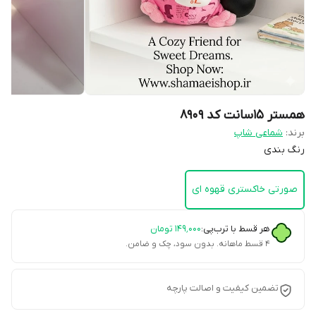
همستر 15سانت کد 8909
برند:
شماعی شاپ
رنگ بندی
صورتی خاکستری قهوه ای
هر قسط با ترب‌پی:
۱۴۹٬۰۰۰
تومان
۴ قسط ماهانه. بدون سود، چک و ضامن.
تضمین کیفیت و اصالت پارچه