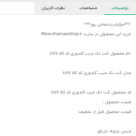
توضیحات
مشخصات
نظرات کاربران
༺مرکزخریدشماعی پور༻
خرید این محصول در سایت Www.shamaeishop.ir
نام محصول :کت تک جیب گلدوزی کد کالا ۸۸۱7
مدل :کت تک جیب گلدوزی کد کالا 8817
کد محصول :کت تک جیب گلدوزی کد کالا 8817
قیمت محصول :
قیمت محصول قبل از تخفیف:
جنس پارچه :بازیاق