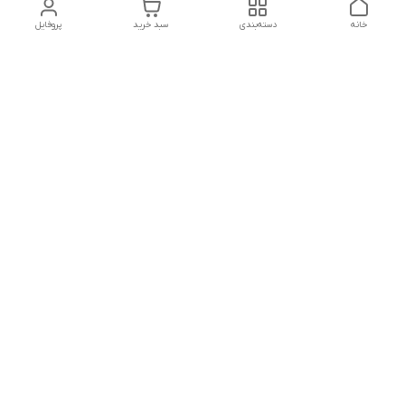
خانه
دسته‌بندی
سبد خرید
پروفایل
دسترسی سریع
تماس با ما
قوانین و مقررات
سیاست حریم خصوصی
درباره ما
شکایات
هفت روز هفته ، ۲۴ ساعت شبانه‌روز پاسخگوی شما هستیم
شماره تماس
09366252396
آدرس ایمیل
H.shamaei10@gmail.com