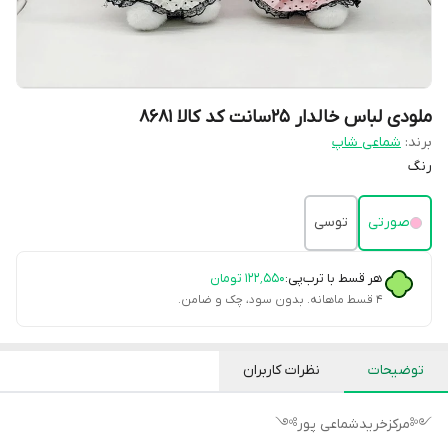
ملودی لباس خالدار ۲۵سانت کد کالا ۸۶۸۱
برند:
شماعی شاپ
رنگ
صورتی
توسی
هر قسط با ترب‌پی:
۱۲۲٬۵۵۰
تومان
۴ قسط ماهانه. بدون سود، چک و ضامن.
توضیحات
نظرات کاربران
༺مرکزخریدشماعی پور༻